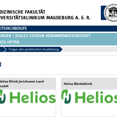
DIZINISCHE FAKULTÄT
IVERSITÄTSKLINIKUM MAGDEBURG A. ö. R.
ITSFACHBERUFE
DUNGEN
DUALES STUDIUM HEBAMMENWISSENSCHAFT
AZG INTERN
sche Assistenten (OTA)
Träger der praktischen Ausbildung
g
Helios Klinik Jerichower Land
Helios Bördeklinik
GmbH