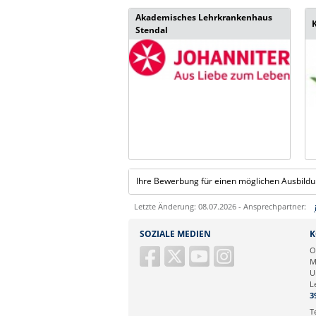
Akademisches Lehrkrankenhaus
Stendal
Ihre Bewerbung für einen möglichen Ausbildu
Letzte Änderung: 08.07.2026 - Ansprechpartner:
Sie können eine Nachricht versenden an:
SOZIALE MEDIEN
K
Ihre E-Mailadresse:
O
M
U
Ihr Anliegen:
L
3
T