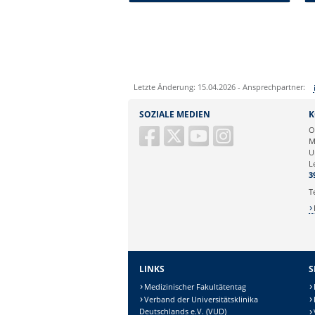
Letzte Änderung: 15.04.2026 - Ansprechpartner:
Sie können eine Nachricht versenden an:
SOZIALE MEDIEN
K
Ihre E-Mailadresse:
O
M
U
Ihr Anliegen:
L
3
T
LINKS
S
Medizinischer Fakultätentag
Verband der Universitätsklinika
Deutschlands e.V. (VUD)