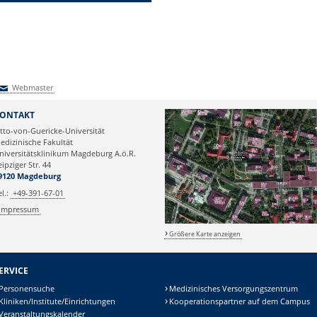
Webmaster
Webmaster
ONTAKT
tto-von-Guericke-Universität
edizinische Fakultät
niversitätsklinikum Magdeburg A.ö.R.
eipziger Str. 44
9120 Magdeburg
el.:
+49-391-67-01
Impressum
Größere Karte anzeigen
ERVICE
Personensuche
Medizinisches Versorgungszentrum
Kliniken/Institute/Einrichtungen
Kooperationspartner auf dem Campus
Veranstaltungskalender