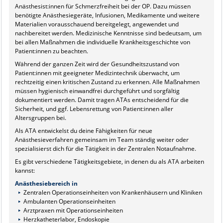
Anästhesist:innen für Schmerzfreiheit bei der OP. Dazu müssen
benötigte Anästhesiegeräte, Infusionen, Medikamente und weitere
Materialien vorausschauend bereitgelegt, angewendet und
nachbereitet werden. Medizinische Kenntnisse sind bedeutsam, um
bei allen Maßnahmen die individuelle Krankheitsgeschichte von
Patient:innen zu beachten.
Während der ganzen Zeit wird der Gesundheitszustand von
Patient:innen mit geeigneter Medizintechnik überwacht, um
rechtzeitig einen kritischen Zustand zu erkennen. Alle Maßnahmen
müssen hygienisch einwandfrei durchgeführt und sorgfältig
dokumentiert werden. Damit tragen ATAs entscheidend für die
Sicherheit, und ggf. Lebensrettung von Patient:innen aller
Altersgruppen bei.
Als ATA entwickelst du deine Fähigkeiten für neue
Anästhesieverfahren gemeinsam im Team ständig weiter oder
spezialisierst dich für die Tätigkeit in der Zentralen Notaufnahme.
Es gibt verschiedene Tätigkeitsgebiete, in denen du als ATA arbeiten
kannst:
Anästhesiebereich in
Zentralen Operationseinheiten von Krankenhäusern und Kliniken
Ambulanten Operationseinheiten
Arztpraxen mit Operationseinheiten
Herzkatheterlabor, Endoskopie