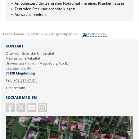
Ambulanzen/ der Zentralen Notaufnahme eines Krankenhauses
Zentralen Sterilisationsabteilungen
Aufwacheinheiten
Letzte Änderung: 08.07.2026 - Ansprechpartner:
Webmaster
Sie können eine Nachricht versenden an:
Webmaster
KONTAKT
Ihre E-Mailadresse:
Otto-von-Guericke-Universität
Medizinische Fakultät
Universitätsklinikum Magdeburg A.ö.R.
Ihr Anliegen:
Leipziger Str. 44
39120 Magdeburg
Tel.:
+49-391-67-01
Impressum
SOZIALE MEDIEN