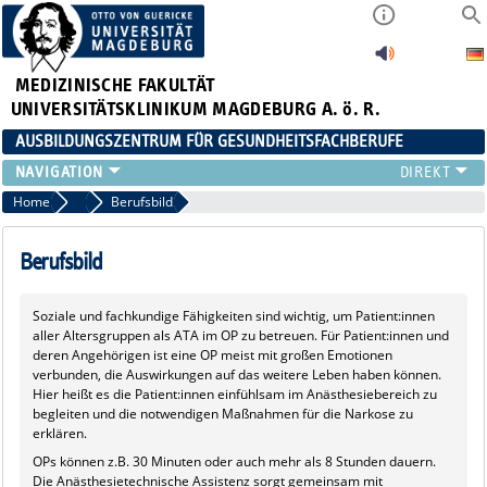
MEDIZINISCHE FAKULTÄT
UNIVERSITÄTSKLINIKUM MAGDEBURG A. ö. R.
AUSBILDUNGSZENTRUM FÜR GESUNDHEITSFACHBERUFE
AUSBILDUNG
Home
Klappbox ATA
Berufsbild
FORT- UND WEITERBILDUNGEN
DUALES STUDIUM HEBAMMENWISSENSCHAFT
Berufsbild
FREIWILLIGENDIENSTE & PRAKTIKA
AZG INTERN
Soziale und fachkundige Fähigkeiten sind wichtig, um Patient:innen
aller Altersgruppen als ATA im OP zu betreuen. Für Patient:innen und
deren Angehörigen ist eine OP meist mit großen Emotionen
verbunden, die Auswirkungen auf das weitere Leben haben können.
Hier heißt es die Patient:innen einfühlsam im Anästhesiebereich zu
begleiten und die notwendigen Maßnahmen für die Narkose zu
erklären.
OPs können z.B. 30 Minuten oder auch mehr als 8 Stunden dauern.
Die Anästhesietechnische Assistenz sorgt gemeinsam mit