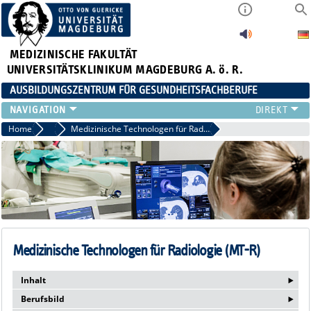
MEDIZINISCHE FAKULTÄT
UNIVERSITÄTSKLINIKUM MAGDEBURG A. ö. R.
AUSBILDUNGSZENTRUM FÜR GESUNDHEITSFACHBERUFE
AUSBILDUNG
Home
Ausbildung
Medizinische Technologen für Radiologie (MT-R)
FORT- UND WEITERBILDUNGEN
DUALES STUDIUM HEBAMMENWISSENSCHAFT
FREIWILLIGENDIENSTE & PRAKTIKA
AZG INTERN
Medizinische Technologen für Radiologie (MT-R)
‣
Inhalt
‣
Berufsbild
Die Ausbildung zum Medizinischen Technologen / zur Medizinischen