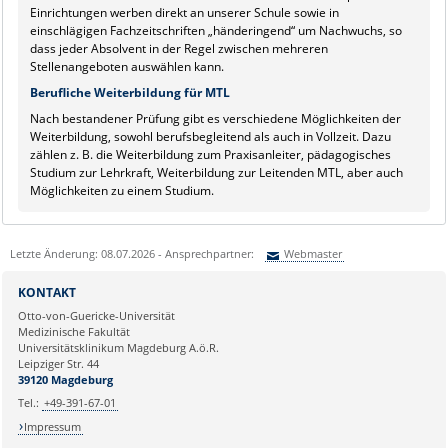
Einrichtungen werben direkt an unserer Schule sowie in
einschlägigen Fachzeitschriften „händeringend“ um Nachwuchs, so
dass jeder Absolvent in der Regel zwischen mehreren
Stellenangeboten auswählen kann.
Berufliche Weiterbildung für MTL
Nach bestandener Prüfung gibt es verschiedene Möglichkeiten der
Weiterbildung, sowohl berufsbegleitend als auch in Vollzeit. Dazu
zählen z. B. die Weiterbildung zum Praxisanleiter, pädagogisches
Studium zur Lehrkraft, Weiterbildung zur Leitenden MTL, aber auch
Möglichkeiten zu einem Studium.
Letzte Änderung: 08.07.2026 - Ansprechpartner:
Webmaster
Sie können eine Nachricht versenden an:
Webmaster
KONTAKT
Ihre E-Mailadresse:
Otto-von-Guericke-Universität
Medizinische Fakultät
Universitätsklinikum Magdeburg A.ö.R.
Ihr Anliegen:
Leipziger Str. 44
39120 Magdeburg
Tel.:
+49-391-67-01
Impressum