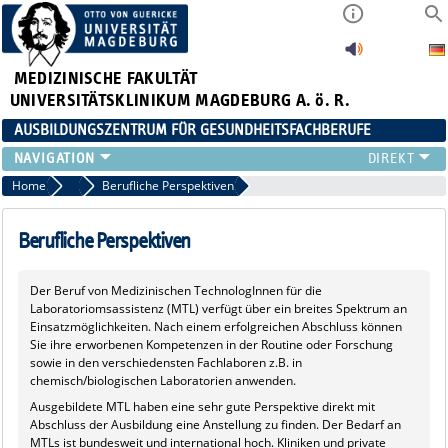
MEDIZINISCHE FAKULTÄT
UNIVERSITÄTSKLINIKUM MAGDEBURG A. ö. R.
AUSBILDUNGSZENTRUM FÜR GESUNDHEITSFACHBERUFE
AUSBILDUNG
Home
Klappbox MT-L
Berufliche Perspektiven
FORT- UND WEITERBILDUNGEN
DUALES STUDIUM HEBAMMENWISSENSCHAFT
Berufliche Perspektiven
FREIWILLIGENDIENSTE & PRAKTIKA
AZG INTERN
Der Beruf von Medizinischen TechnologInnen für die
Laboratoriomsassistenz (MTL) verfügt über ein breites Spektrum an
Einsatzmöglichkeiten. Nach einem erfolgreichen Abschluss können
Sie ihre erworbenen Kompetenzen in der Routine oder Forschung
sowie in den verschiedensten Fachlaboren z.B. in
chemisch/biologischen Laboratorien anwenden.
Ausgebildete MTL haben eine sehr gute Perspektive direkt mit
Abschluss der Ausbildung eine Anstellung zu finden. Der Bedarf an
MTLs ist bundesweit und international hoch. Kliniken und private