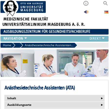
MEDIZINISCHE FAKULTÄT
UNIVERSITÄTSKLINIKUM MAGDEBURG A. ö. R.
AUSBILDUNGSZENTRUM FÜR GESUNDHEITSFACHBERUFE
AUSBILDUNG
Home
Ausbildung
Anästhesietechnische Assistenten (ATA)
FORT- UND WEITERBILDUNGEN
DUALES STUDIUM HEBAMMENWISSENSCHAFT
FREIWILLIGENDIENSTE & PRAKTIKA
AZG INTERN
Anästhesietechnische Assistenten (ATA)
‣
Inhalt
‣
Ausbildungsorte
Wer sich für den Beruf "Anästhesietechnische Assistenz" (ATA)